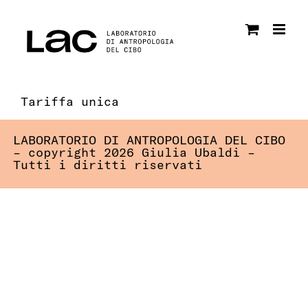
Salta
al
contenuto
Tariffa unica
LABORATORIO DI ANTROPOLOGIA DEL CIBO
– copyright 2026 Giulia Ubaldi –
Tutti i diritti riservati