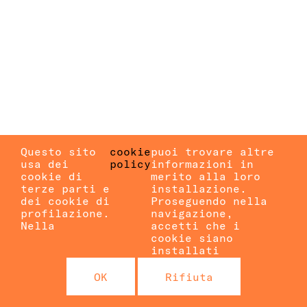
Questo sito
cookie
puoi trovare altre
usa dei
policy
informazioni in
cookie di
merito alla loro
terze parti e
installazione.
dei cookie di
Proseguendo nella
profilazione.
navigazione,
Nella
accetti che i
cookie siano
installati
OK
Rifiuta