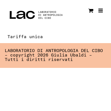
Salta
al
contenuto
Tariffa unica
LABORATORIO DI ANTROPOLOGIA DEL CIBO
– copyright 2026 Giulia Ubaldi –
Tutti i diritti riservati