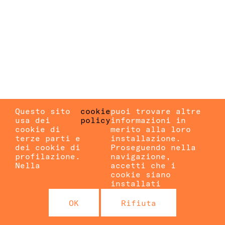
Questo sito
cookie
puoi trovare altre
usa dei
policy
informazioni in
cookie di
merito alla loro
terze parti e
installazione.
dei cookie di
Proseguendo nella
profilazione.
navigazione,
Nella
accetti che i
cookie siano
installati
OK
Rifiuta