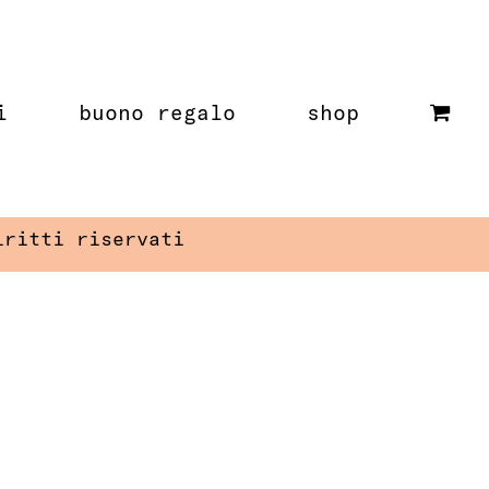
i
buono regalo
shop
iritti riservati