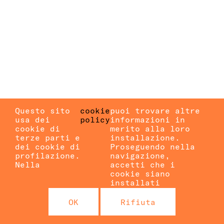
Questo sito
cookie
puoi trovare altre
usa dei
policy
informazioni in
cookie di
merito alla loro
terze parti e
installazione.
dei cookie di
Proseguendo nella
profilazione.
navigazione,
Nella
accetti che i
cookie siano
installati
OK
Rifiuta