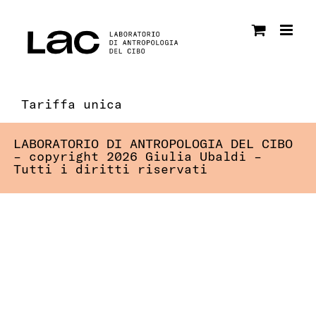
Salta
al
contenuto
Tariffa unica
LABORATORIO DI ANTROPOLOGIA DEL CIBO
– copyright 2026 Giulia Ubaldi –
Tutti i diritti riservati