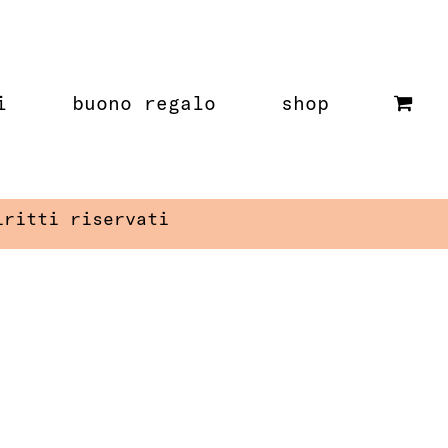
i
buono regalo
shop
iritti riservati