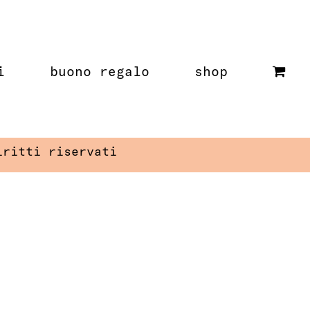
i
buono regalo
shop
iritti riservati