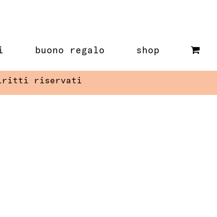
i
buono regalo
shop
iritti riservati