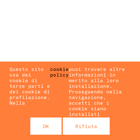
Questo sito
cookie
puoi trovare altre
usa dei
policy
informazioni in
cookie di
merito alla loro
terze parti e
installazione.
dei cookie di
Proseguendo nella
profilazione.
navigazione,
Nella
accetti che i
cookie siano
installati
OK
Rifiuta