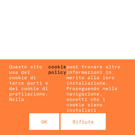
Questo sito
cookie
puoi trovare altre
usa dei
policy
informazioni in
cookie di
merito alla loro
terze parti e
installazione.
dei cookie di
Proseguendo nella
profilazione.
navigazione,
Nella
accetti che i
cookie siano
installati
OK
Rifiuta