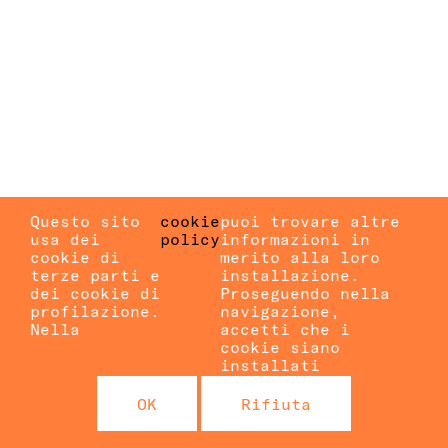
Questo sito
cookie
puoi trovare altre
usa dei
policy
informazioni in
cookie di
merito alla loro
terze parti e
installazione.
dei cookie di
Proseguendo nella
profilazione.
navigazione,
Nella
accetti che i
cookie siano
installati
OK
Rifiuta