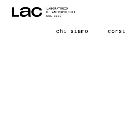
Salta
al
contenuto
chi siamo
corsi