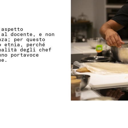
 aspetto
 al docente, e non
nza; per questo
o etnia, perché
nalità degli chef
nno portavoce
ne.