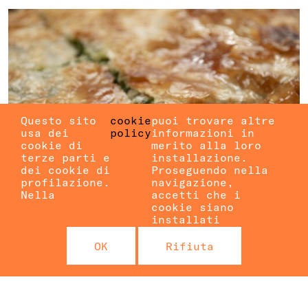
Questo sito
cookie
puoi trovare altre
usa dei
policy
informazioni in
cookie di
merito alla loro
terze parti e
installazione.
dei cookie di
Proseguendo nella
profilazione.
navigazione,
Nella
accetti che i
cookie siano
installati
CIBO E MUSICA DAI
OK
Rifiuta
BALCANI
con Stela e sorelle
BALCANI