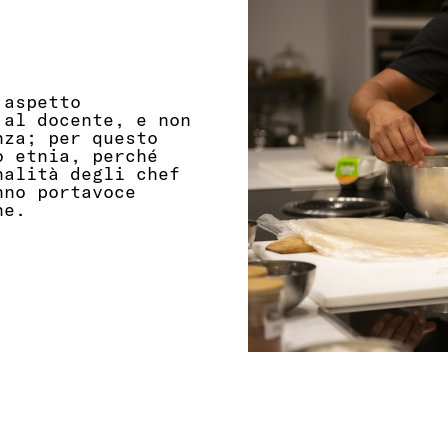
 aspetto
 al docente, e non
nza; per questo
o etnia, perché
nalità degli chef
nno portavoce
ne.