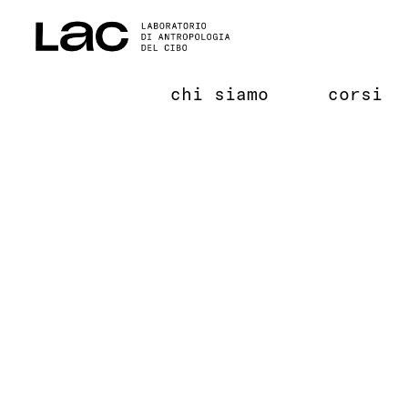
Salta
al
contenuto
chi siamo
corsi