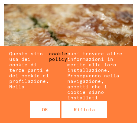
Questo sito
cookie
puoi trovare altre
usa dei
policy
informazioni in
cookie di
merito alla loro
terze parti e
installazione.
dei cookie di
Proseguendo nella
profilazione.
navigazione,
Nella
accetti che i
cookie siano
installati
CIBO E MUSICA DAI
OK
Rifiuta
BALCANI
con Stela e sorelle
BALCANI