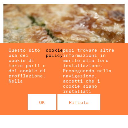
Questo sito
cookie
puoi trovare altre
usa dei
policy
informazioni in
cookie di
merito alla loro
terze parti e
installazione.
dei cookie di
Proseguendo nella
profilazione.
navigazione,
Nella
accetti che i
cookie siano
installati
CIBO E MUSICA DAI
OK
Rifiuta
BALCANI
con Stela e sorelle
BALCANI