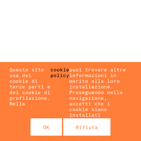
Questo sito
cookie
puoi trovare altre
usa dei
policy
informazioni in
cookie di
merito alla loro
terze parti e
installazione.
dei cookie di
Proseguendo nella
profilazione.
navigazione,
Nella
accetti che i
cookie siano
installati
OK
Rifiuta