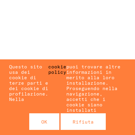
Questo sito
cookie
puoi trovare altre
usa dei
policy
informazioni in
cookie di
merito alla loro
terze parti e
installazione.
dei cookie di
Proseguendo nella
profilazione.
navigazione,
Nella
accetti che i
cookie siano
installati
OK
Rifiuta