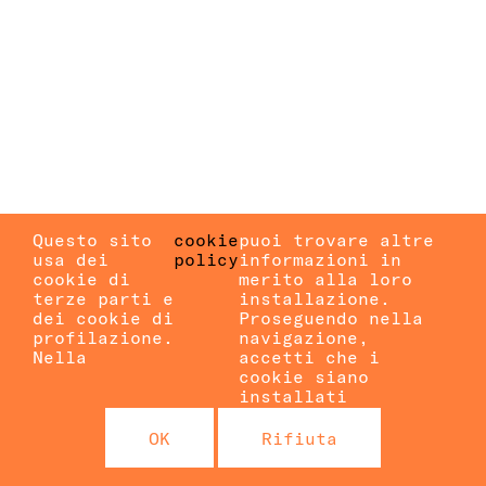
Questo sito
cookie
puoi trovare altre
usa dei
policy
informazioni in
cookie di
merito alla loro
terze parti e
installazione.
dei cookie di
Proseguendo nella
profilazione.
navigazione,
Nella
accetti che i
cookie siano
installati
OK
Rifiuta