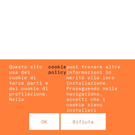
Questo sito
cookie
puoi trovare altre
usa dei
policy
informazioni in
cookie di
merito alla loro
terze parti e
installazione.
dei cookie di
Proseguendo nella
profilazione.
navigazione,
Nella
accetti che i
cookie siano
installati
OK
Rifiuta