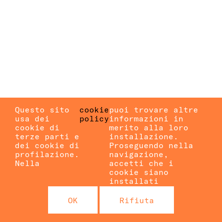
Questo sito
cookie
puoi trovare altre
usa dei
policy
informazioni in
cookie di
merito alla loro
terze parti e
installazione.
dei cookie di
Proseguendo nella
profilazione.
navigazione,
Nella
accetti che i
cookie siano
installati
OK
Rifiuta