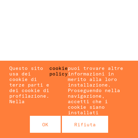
Questo sito
cookie
puoi trovare altre
usa dei
policy
informazioni in
cookie di
merito alla loro
terze parti e
installazione.
dei cookie di
Proseguendo nella
profilazione.
navigazione,
Nella
accetti che i
cookie siano
installati
OK
Rifiuta