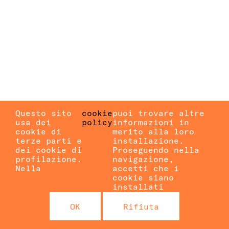
Questo sito
cookie
puoi trovare altre
usa dei
policy
informazioni in
cookie di
merito alla loro
terze parti e
installazione.
dei cookie di
Proseguendo nella
profilazione.
navigazione,
Nella
accetti che i
cookie siano
installati
OK
Rifiuta