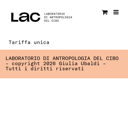
Salta
al
contenuto
Tariffa unica
LABORATORIO DI ANTROPOLOGIA DEL CIBO
– copyright 2026 Giulia Ubaldi –
Tutti i diritti riservati