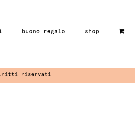
i
buono regalo
shop
iritti riservati