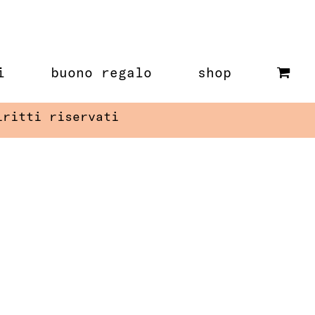
i
buono regalo
shop
iritti riservati