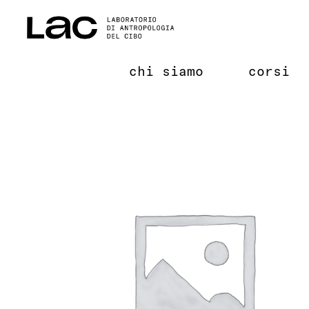
Salta
al
contenuto
chi siamo
corsi