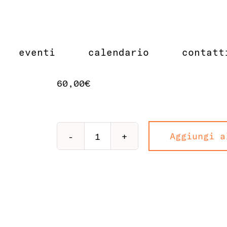
eventi
calendario
contatt
60,00
€
Aggiungi a
Street
Food
Giapponese
quantità