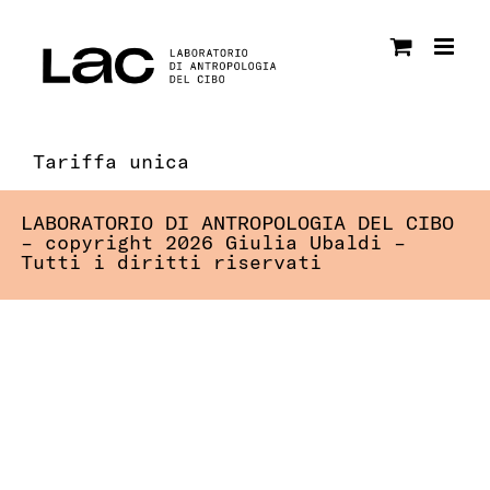
Salta
al
contenuto
Tariffa unica
LABORATORIO DI ANTROPOLOGIA DEL CIBO
– copyright 2026 Giulia Ubaldi –
Tutti i diritti riservati