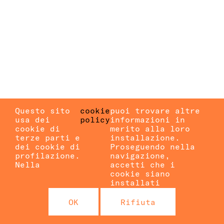
Questo sito
cookie
puoi trovare altre
usa dei
policy
informazioni in
cookie di
merito alla loro
terze parti e
installazione.
dei cookie di
Proseguendo nella
profilazione.
navigazione,
Nella
accetti che i
cookie siano
installati
OK
Rifiuta