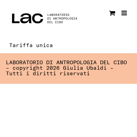
Salta
al
contenuto
Tariffa unica
LABORATORIO DI ANTROPOLOGIA DEL CIBO
– copyright 2026 Giulia Ubaldi –
Tutti i diritti riservati