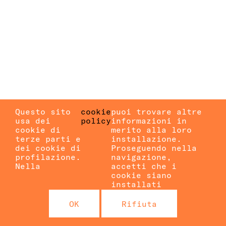
Questo sito
cookie
puoi trovare altre
usa dei
policy
informazioni in
cookie di
merito alla loro
terze parti e
installazione.
dei cookie di
Proseguendo nella
profilazione.
navigazione,
Nella
accetti che i
cookie siano
installati
OK
Rifiuta