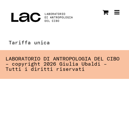
Salta
al
contenuto
Tariffa unica
LABORATORIO DI ANTROPOLOGIA DEL CIBO
– copyright 2026 Giulia Ubaldi –
Tutti i diritti riservati