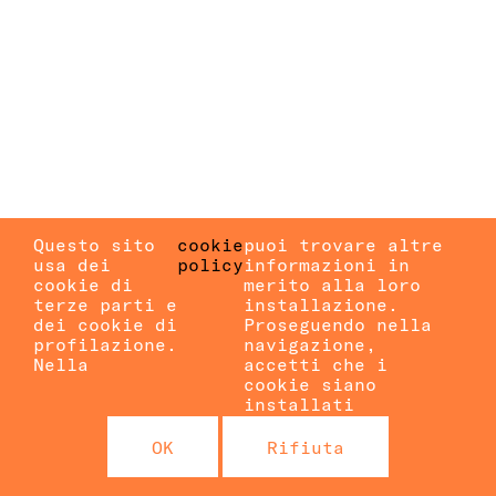
Questo sito
cookie
puoi trovare altre
usa dei
policy
informazioni in
cookie di
merito alla loro
terze parti e
installazione.
dei cookie di
Proseguendo nella
profilazione.
navigazione,
Nella
accetti che i
cookie siano
installati
OK
Rifiuta