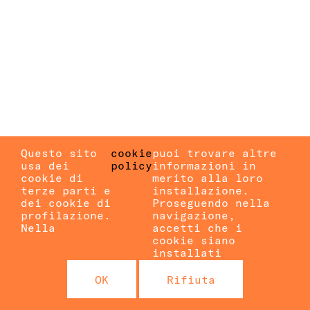
Questo sito
cookie
puoi trovare altre
usa dei
policy
informazioni in
cookie di
merito alla loro
terze parti e
installazione.
dei cookie di
Proseguendo nella
profilazione.
navigazione,
Nella
accetti che i
cookie siano
installati
OK
Rifiuta