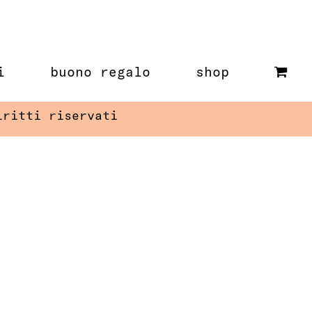
i
buono regalo
shop
iritti riservati