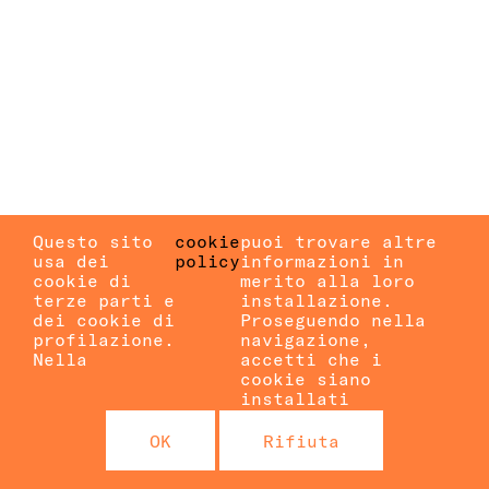
Questo sito
cookie
puoi trovare altre
usa dei
policy
informazioni in
cookie di
merito alla loro
terze parti e
installazione.
dei cookie di
Proseguendo nella
profilazione.
navigazione,
Nella
accetti che i
cookie siano
installati
OK
Rifiuta