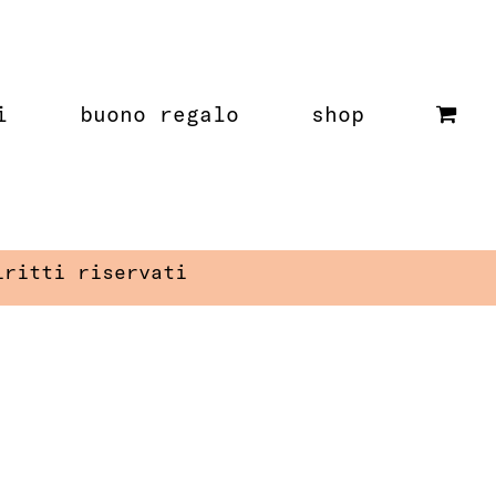
i
buono regalo
shop
iritti riservati