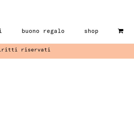
i
buono regalo
shop
iritti riservati