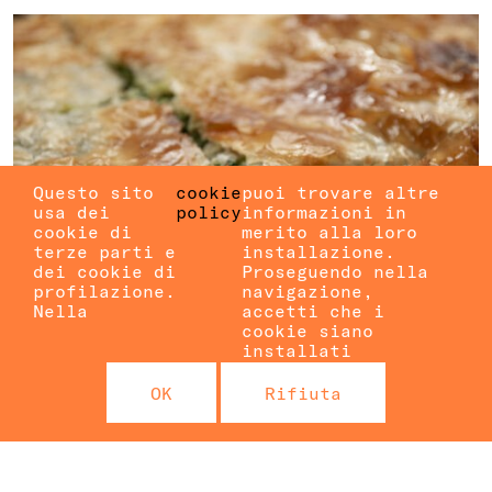
Questo sito
cookie
puoi trovare altre
usa dei
policy
informazioni in
cookie di
merito alla loro
terze parti e
installazione.
dei cookie di
Proseguendo nella
profilazione.
navigazione,
Nella
accetti che i
cookie siano
installati
CIBO E MUSICA DAI
OK
Rifiuta
BALCANI
con Stela e sorelle
BALCANI