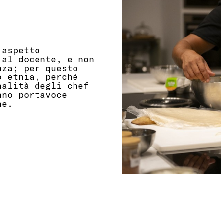
 aspetto
 al docente, e non
nza; per questo
o etnia, perché
nalità degli chef
nno portavoce
ne.