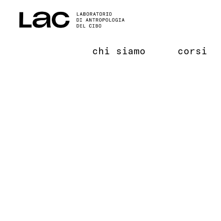
Salta
al
contenuto
chi siamo
corsi