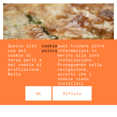
Questo sito
cookie
puoi trovare altre
usa dei
policy
informazioni in
cookie di
merito alla loro
terze parti e
installazione.
dei cookie di
Proseguendo nella
profilazione.
navigazione,
Nella
accetti che i
cookie siano
installati
CIBO E MUSICA DAI
OK
Rifiuta
BALCANI
con Stela e sorelle
BALCANI