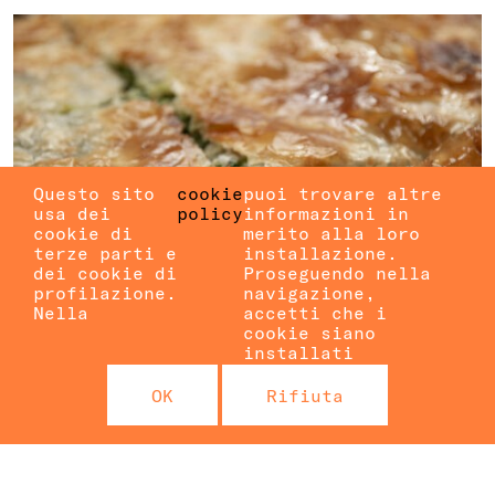
Questo sito
cookie
puoi trovare altre
usa dei
policy
informazioni in
cookie di
merito alla loro
terze parti e
installazione.
dei cookie di
Proseguendo nella
profilazione.
navigazione,
Nella
accetti che i
cookie siano
installati
CIBO E MUSICA DAI
OK
Rifiuta
BALCANI
con Stela e sorelle
BALCANI