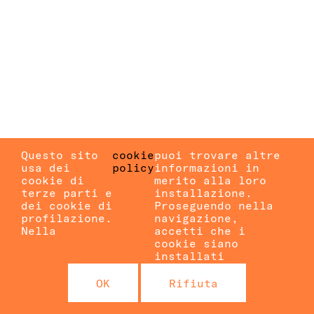
Questo sito
cookie
puoi trovare altre
usa dei
policy
informazioni in
cookie di
merito alla loro
terze parti e
installazione.
dei cookie di
Proseguendo nella
profilazione.
navigazione,
Nella
accetti che i
cookie siano
installati
OK
Rifiuta