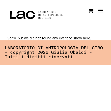
Salta
al
contenuto
Sorry, but we did not found any event to show here.
LABORATORIO DI ANTROPOLOGIA DEL CIBO
– copyright 2026 Giulia Ubaldi –
Tutti i diritti riservati