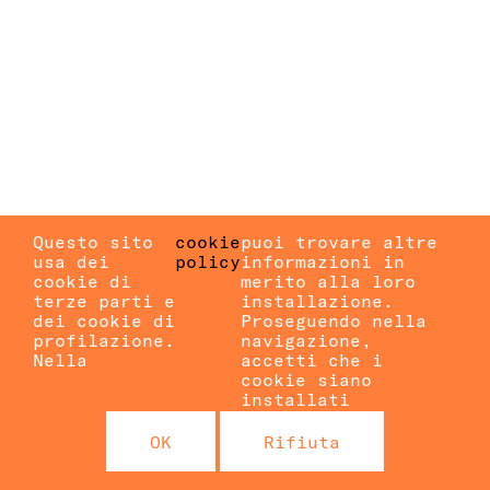
Questo sito
cookie
puoi trovare altre
usa dei
policy
informazioni in
cookie di
merito alla loro
terze parti e
installazione.
dei cookie di
Proseguendo nella
profilazione.
navigazione,
Nella
accetti che i
cookie siano
installati
OK
Rifiuta