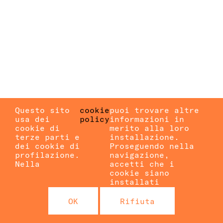
Questo sito
cookie
puoi trovare altre
usa dei
policy
informazioni in
cookie di
merito alla loro
terze parti e
installazione.
dei cookie di
Proseguendo nella
profilazione.
navigazione,
Nella
accetti che i
cookie siano
installati
OK
Rifiuta