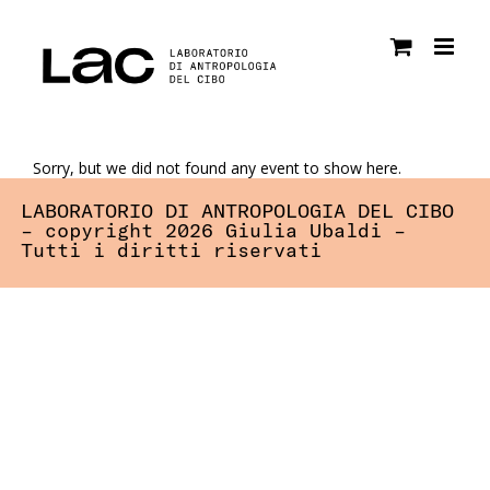
Salta
al
contenuto
Sorry, but we did not found any event to show here.
LABORATORIO DI ANTROPOLOGIA DEL CIBO
– copyright 2026 Giulia Ubaldi –
Tutti i diritti riservati