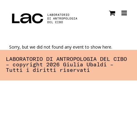
Salta
al
contenuto
Sorry, but we did not found any event to show here.
LABORATORIO DI ANTROPOLOGIA DEL CIBO
– copyright 2026 Giulia Ubaldi –
Tutti i diritti riservati