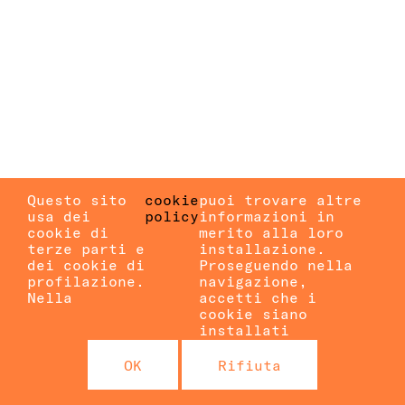
Questo sito
cookie
puoi trovare altre
usa dei
policy
informazioni in
cookie di
merito alla loro
terze parti e
installazione.
dei cookie di
Proseguendo nella
profilazione.
navigazione,
Nella
accetti che i
cookie siano
installati
OK
Rifiuta