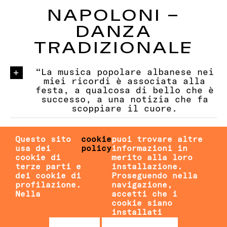
NAPOLONI –
DANZA
TRADIZIONALE
“La musica popolare albanese nei
miei ricordi è associata alla
festa, a qualcosa di bello che è
successo, a una notizia che fa
scoppiare il cuore.
Questo sito
cookie
puoi trovare altre
I BALCANI NEGLI ARTICOLI DI GIULIA
usa dei
policy
informazioni in
UBALDI
cookie di
merito alla loro
terze parti e
installazione.
1
–
2
–
3
–
4
–
5
dei cookie di
Proseguendo nella
profilazione.
navigazione,
Nella
accetti che i
cookie siano
LABORATORIO DI ANTROPOLOGIA DEL CIBO
installati
– copyright 2026 Giulia Ubaldi –