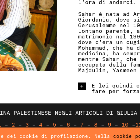
l’ora di andarci.
Sahar è nata ad Ar
Giordania, dove si
Gerusalemme nel 19
lontano parente, a
matrimonio nel 199
dove c’era un cug
Mohammad, che ha d
medicina, ha sempr
mentre Sahar, che 
occupata della fam
Majdulin, Yasmeen 
È lei quindi c
fare per forza
INA PALESTINESE NEGLI ARTICOLI DI GIULIA
1
–
2
–
3
–
4
–
5
–
6
–
7
–
8
–
9
–
10
–
1
 e dei cookie di profilazione. Nella
cookie p