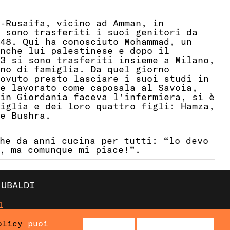
-Rusaifa, vicino ad Amman, in
 sono trasferiti i suoi genitori da
48. Qui ha conosciuto Mohammad, un
nche lui palestinese e dopo il
3 si sono trasferiti insieme a Milano,
ino di famiglia.
Da quel giorno
ovuto presto lasciare i suoi studi in
e lavorato come caposala al Savoia,
in Giordania faceva l’infermiera, si è
iglia e dei loro quattro figli: Hamza,
e Bushra.
he da anni cucina per tutti: “lo devo
, ma comunque mi piace!”.
 UBALDI
1
olicy
puoi