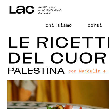
Salta
al
contenuto
chi siamo
corsi
LE RICETT
DEL CUOR
PALESTINA
con Majdulin e 