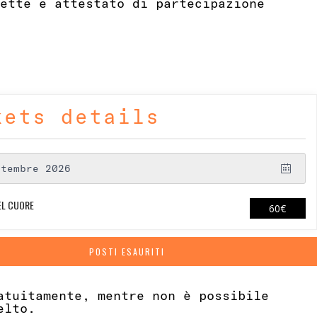
ette e attestato di partecipazione
kets details
ttembre 2026
EL CUORE
49.1803€
POSTI ESAURITI