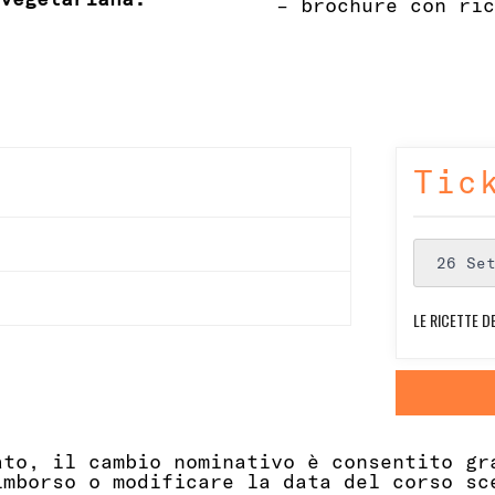
–
brochure con ric
Tic
26 Se
LE RICETTE D