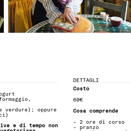
DETTAGLI
Costo
ogurt
formaggio,
60€
e verdure); oppure
Cosa comprende
ci)
– 2 ore di corso
ive e di tempo non
– pranzo
 vegetariana.