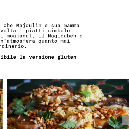
e che Majdulin e sua mamma
 volta i piatti simbolo
 i moajanat, il Maqloubeh o
un’atmosfera quanto mai
 ordinario.
sibile la versione gluten