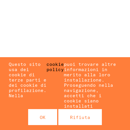
Questo sito
cookie
puoi trovare altre
usa dei
policy
informazioni in
cookie di
merito alla loro
terze parti e
installazione.
dei cookie di
Proseguendo nella
profilazione.
navigazione,
Nella
accetti che i
cookie siano
installati
OK
Rifiuta