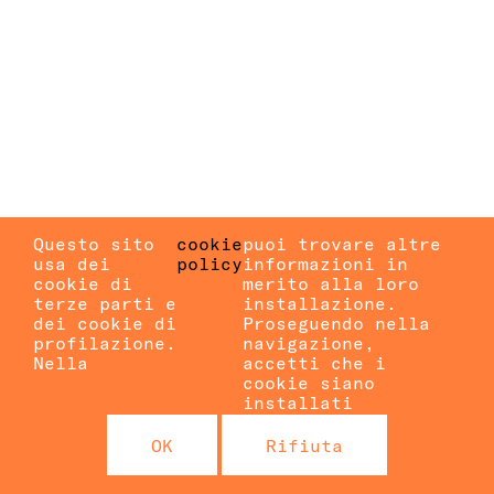
Questo sito
cookie
puoi trovare altre
usa dei
policy
informazioni in
cookie di
merito alla loro
terze parti e
installazione.
dei cookie di
Proseguendo nella
profilazione.
navigazione,
Nella
accetti che i
cookie siano
installati
OK
Rifiuta