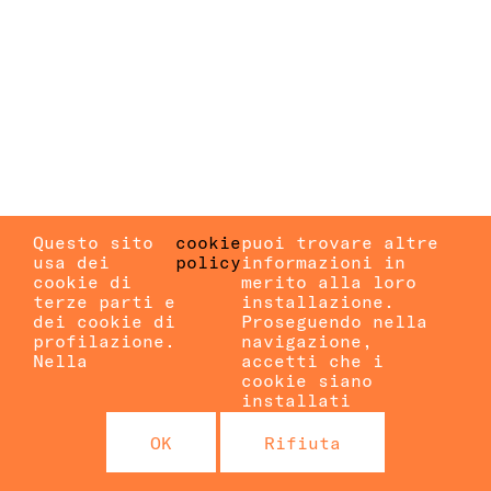
Questo sito
cookie
puoi trovare altre
usa dei
policy
informazioni in
cookie di
merito alla loro
terze parti e
installazione.
dei cookie di
Proseguendo nella
profilazione.
navigazione,
Nella
accetti che i
cookie siano
installati
OK
Rifiuta