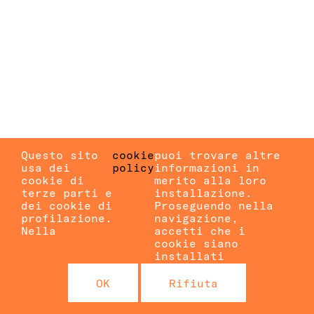
Questo sito
cookie
puoi trovare altre
usa dei
policy
informazioni in
cookie di
merito alla loro
terze parti e
installazione.
dei cookie di
Proseguendo nella
profilazione.
navigazione,
Nella
accetti che i
cookie siano
installati
OK
Rifiuta