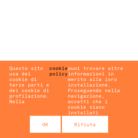
Questo sito
cookie
puoi trovare altre
usa dei
policy
informazioni in
cookie di
merito alla loro
terze parti e
installazione.
dei cookie di
Proseguendo nella
profilazione.
navigazione,
Nella
accetti che i
cookie siano
installati
OK
Rifiuta