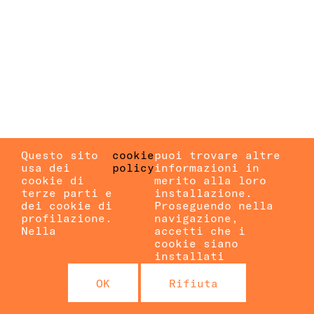
Questo sito
cookie
puoi trovare altre
usa dei
policy
informazioni in
cookie di
merito alla loro
terze parti e
installazione.
dei cookie di
Proseguendo nella
profilazione.
navigazione,
Nella
accetti che i
cookie siano
installati
OK
Rifiuta