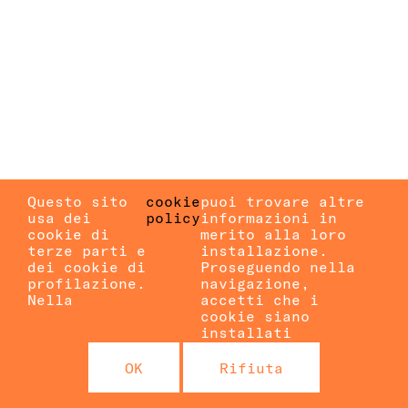
Questo sito
cookie
puoi trovare altre
usa dei
policy
informazioni in
cookie di
merito alla loro
terze parti e
installazione.
dei cookie di
Proseguendo nella
profilazione.
navigazione,
Nella
accetti che i
cookie siano
installati
OK
Rifiuta